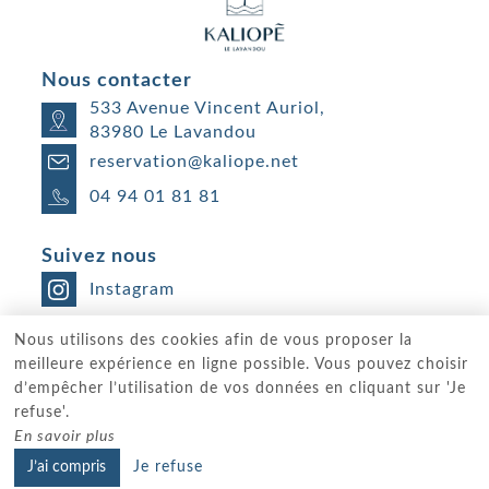
Nous contacter
533 Avenue Vincent Auriol,
83980 Le Lavandou
reservation@kaliope.net
04 94 01 81 81
Suivez nous
Instagram
Nous utilisons des cookies afin de vous proposer la
© 2026 Tous Droits Réservés | Kaliopé |
Mentions Légales
|
meilleure expérience en ligne possible. Vous pouvez choisir
Plan du Site
d’empêcher l’utilisation de vos données en cliquant sur 'Je
refuse'.
Sites internet pour hôtels et restaurants
En savoir plus
J’ai compris
Je refuse