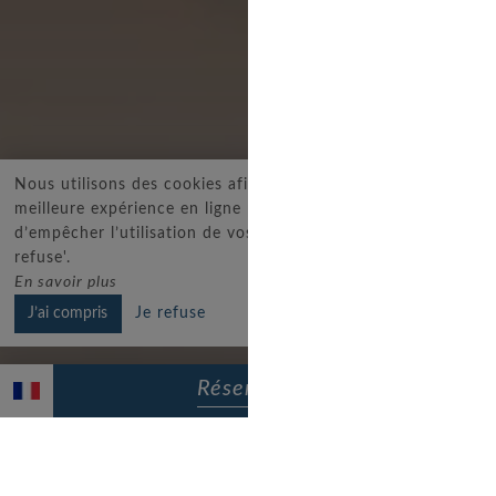
Nous utilisons des cookies afin de vous proposer la
meilleure expérience en ligne possible. Vous pouvez choisir
d’empêcher l’utilisation de vos données en cliquant sur 'Je
refuse'.
En savoir plus
J’ai compris
Je refuse
Réserver
Au coeur du Lavandou
La Résidence Kaliopé