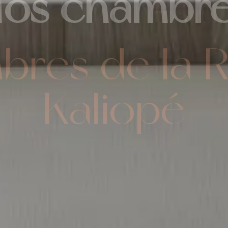
os chambr
Kaliopé