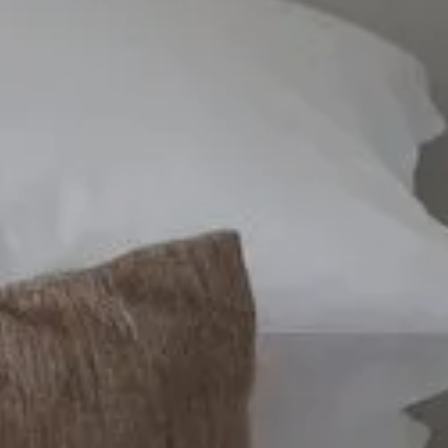
 utilisons des cookies afin de vous proposer la
leure expérience en ligne possible. Vous pouvez
sir d’empêcher l’utilisation de vos données en
uant sur 'Je refuse'.
avoir plus
J’ai compris
Je refuse