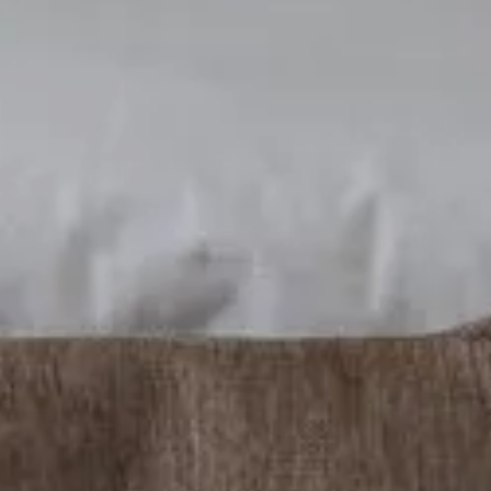
Nous
meil
choi
cliq
En s